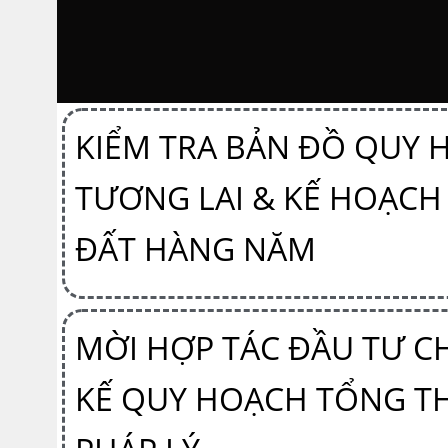
KIỂM TRA BẢN ĐỒ QUY 
TƯƠNG LAI & KẾ HOẠCH
ĐẤT HÀNG NĂM
MỜI HỢP TÁC ĐẦU TƯ C
KẾ QUY HOẠCH TỔNG T