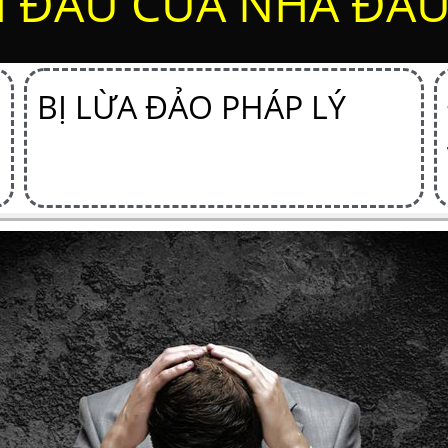
I ĐAU CỦA NHÀ ĐẦU
BỊ LỪA ĐẢO PHÁP LÝ