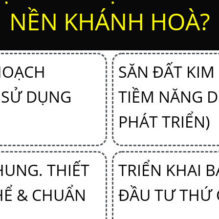
NỀN KHÁNH HOÀ?
HOẠCH
SĂN ĐẤT KIM
 SỬ DỤNG
TIỀM NĂNG 
PHÁT TRIỂN)
HUNG. THIẾT
TRIỂN KHAI 
HỂ & CHUẨN
ĐẦU TƯ THỨ