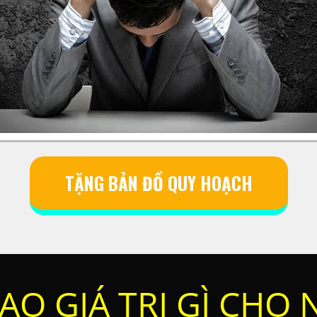
TẶNG BẢN ĐỒ QUY HOẠCH
ẠO GIÁ TRỊ GÌ CHO 