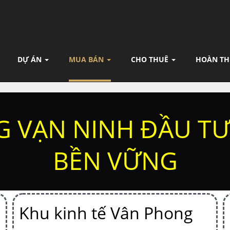
DỰ ÁN
MUA BÁN
CHO THUÊ
HOÀN TH
 VẠN NINH ĐẦU TƯ 
BỀN VỮNG
Khu kinh tế Vân Phong