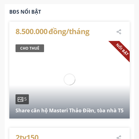
BĐS NỔI BẬT
8.500.000 đồng/tháng
NỔI BẬT
CHO THUÊ
5
Share căn hộ Masteri Thảo Điền, tòa nhà T5
74 m²
2
2
1
2ty150