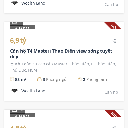
Wealth Land
Căn hộ
5
NỔI BẬT
MUA BÁN
6,9 tỷ
Căn hộ T4 Masteri Thảo Điền view sông tuyệt
đẹp
Khu dân cư cao cấp Masteri Thảo Điền, P. Thảo Điền,
Thủ Đức, HCM
88 m²
3
Phòng ngủ
2
Phòng tắm
Wealth Land
Căn hộ
15
NỔI BẬT
MUA BÁN
4,8 tỷ