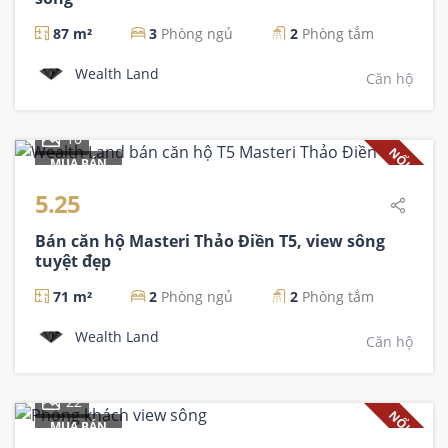
87 m²
3
Phòng ngủ
2
Phòng tắm
Wealth Land
Căn hộ
10
NỔI BẬT
MUA BÁN
5.25
Bán căn hộ Masteri Thảo Điền T5, view sông
tuyệt đẹp
71 m²
2
Phòng ngủ
2
Phòng tắm
Wealth Land
Căn hộ
22
NỔI BẬT
MUA BÁN