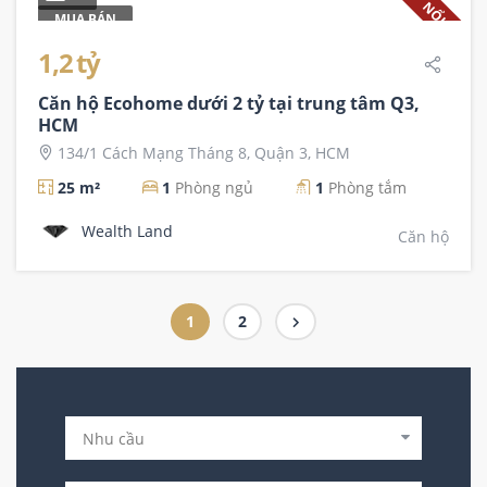
NỔI BẬT
MUA BÁN
1,2 tỷ
Căn hộ Ecohome dưới 2 tỷ tại trung tâm Q3,
HCM
134/1 Cách Mạng Tháng 8, Quận 3, HCM
25 m²
1
Phòng ngủ
1
Phòng tắm
Wealth Land
Căn hộ
Page
1
Page
2
Điều
hướng
bài
viết