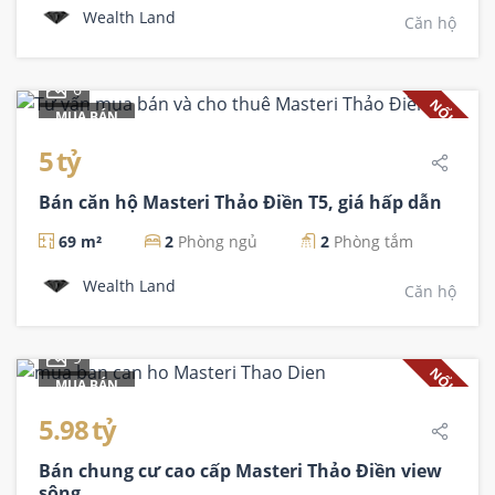
Wealth Land
Căn hộ
6
NỔI BẬT
MUA BÁN
5 tỷ
Bán căn hộ Masteri Thảo Điền T5, giá hấp dẫn
69 m²
2
Phòng ngủ
2
Phòng tắm
Wealth Land
Căn hộ
9
NỔI BẬT
MUA BÁN
5.98 tỷ
Bán chung cư cao cấp Masteri Thảo Điền view
sông