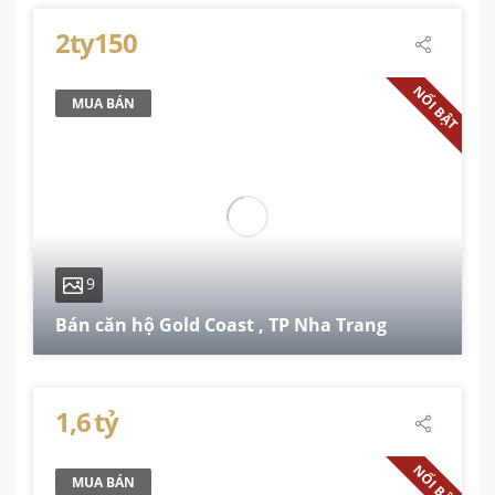
74 m²
2
2
1
2ty150
NỔI BẬT
MUA BÁN
9
Bán căn hộ Gold Coast , TP Nha Trang
51.6 m²
1,6 tỷ
NỔI BẬT
MUA BÁN