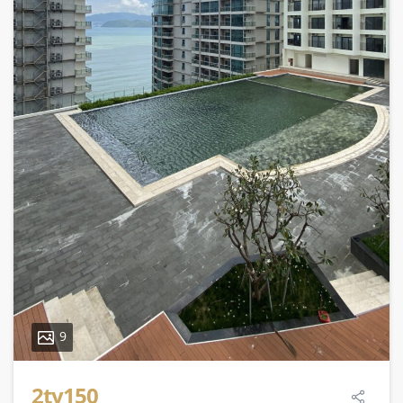
9
2ty150