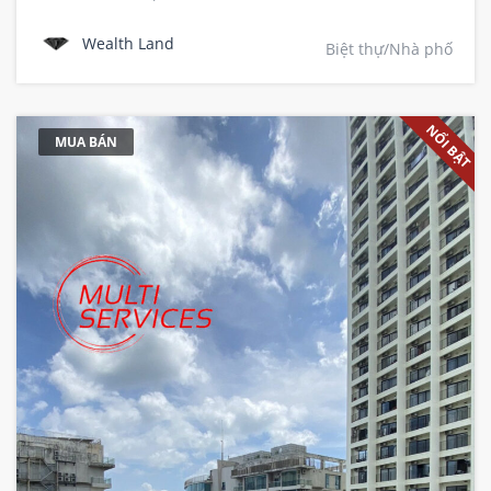
Wealth Land
Biệt thự/Nhà phố
NỔI BẬT
MUA BÁN