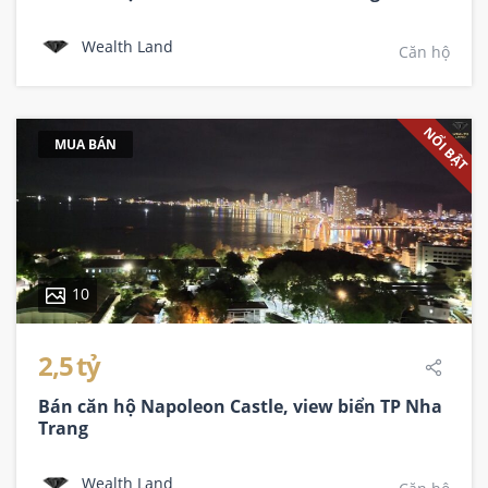
Wealth Land
Căn hộ
NỔI BẬT
MUA BÁN
10
2,5 tỷ
Bán căn hộ Napoleon Castle, view biển TP Nha
Trang
Wealth Land