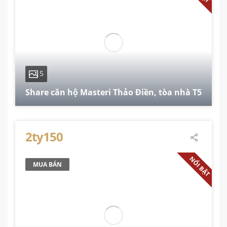
5
Share căn hộ Masteri Thảo Điền, tòa nhà T5
74 m²
2
2
1
2ty150
NỔI BẬT
MUA BÁN