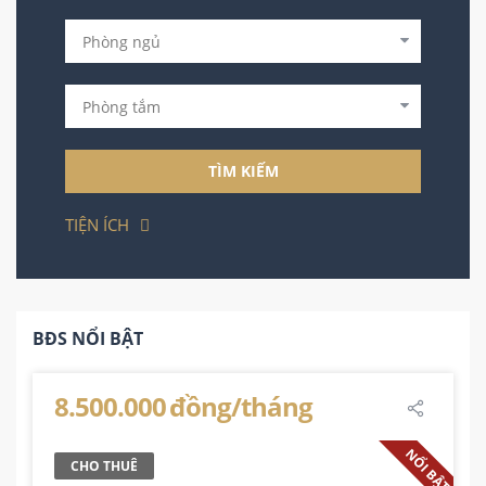
TÌM KIẾM
TIỆN ÍCH
BĐS NỔI BẬT
8.500.000 đồng/tháng
NỔI BẬT
CHO THUÊ