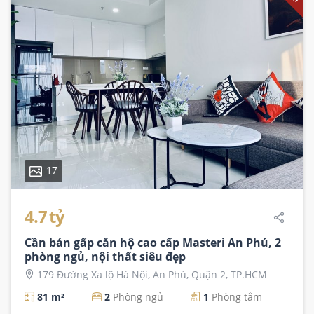
17
4.7 tỷ
Cần bán gấp căn hộ cao cấp Masteri An Phú, 2
phòng ngủ, nội thất siêu đẹp
179 Đường Xa lộ Hà Nội, An Phú, Quận 2, TP.HCM
81 m²
2
Phòng ngủ
1
Phòng tắm