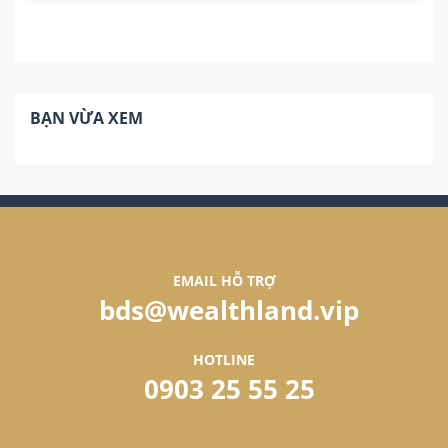
80 m²
2
2
BẠN VỪA XEM
EMAIL HỖ TRỢ
bds@wealthland.vip
HOTLINE
0903 25 55 25