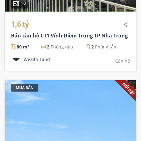
10
1,6 tỷ
Bán căn hộ CT1 Vĩnh Điềm Trung TP Nha Trang
80 m²
2
Phòng ngủ
2
Phòng tắm
Wealth Land
Căn hộ
NỔI BẬT
MUA BÁN