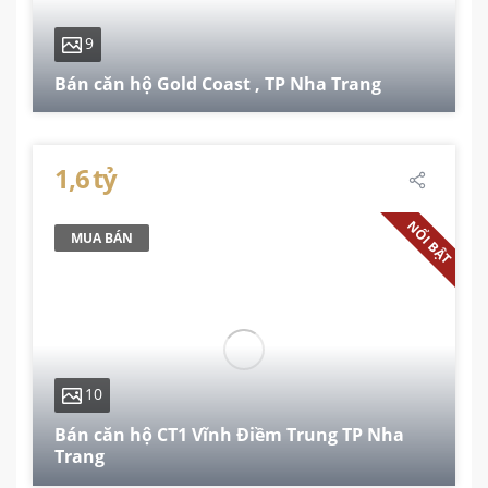
9
Bán căn hộ Gold Coast , TP Nha Trang
51.6 m²
1,6 tỷ
NỔI BẬT
MUA BÁN
10
Bán căn hộ CT1 Vĩnh Điềm Trung TP Nha
Trang