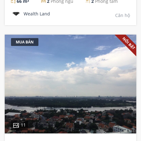
66 m²
2
Phòng ngủ
2
Phòng tắm
Wealth Land
Căn hộ
NỔI BẬT
MUA BÁN
11