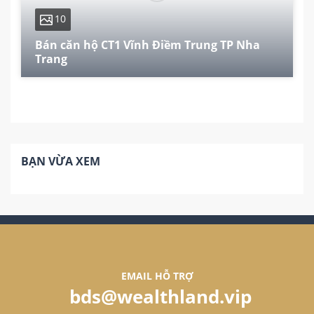
10
Bán căn hộ CT1 Vĩnh Điềm Trung TP Nha
Trang
80 m²
2
2
BẠN VỪA XEM
EMAIL HỖ TRỢ
bds@wealthland.vip