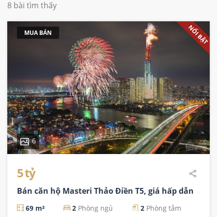
8 bài tìm thấy
NỔI BẬT
MUA BÁN
6
5 tỷ
Bán căn hộ Masteri Thảo Điền T5, giá hấp dẫn
69 m²
2
Phòng ngủ
2
Phòng tắm