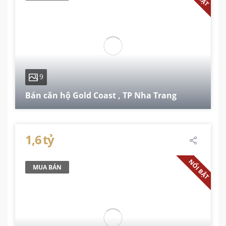
9
Bán căn hộ Gold Coast , TP Nha Trang
51.6 m²
1,6 tỷ
NỔI BẬT
MUA BÁN