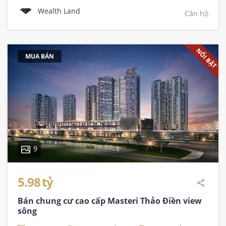
Wealth Land
Căn hộ
NỔI BẬT
MUA BÁN
9
5.98 tỷ
Bán chung cư cao cấp Masteri Thảo Điền view
sông