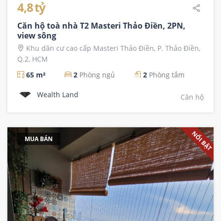
4,8 tỷ
Căn hộ toà nhà T2 Masteri Thảo Điền, 2PN,
view sông
Khu dân cư cao cấp Masteri Thảo Điền, P. Thảo Điền,
Q.2, HCM
65 m²
2
Phòng ngủ
2
Phòng tắm
Wealth Land
Căn hộ
NỔI BẬT
MUA BÁN