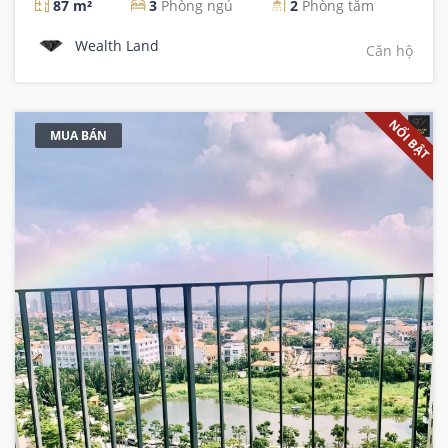
87 m²
3
Phòng ngủ
2
Phòng tắm
Wealth Land
Căn hộ
NỔI BẬT
MUA BÁN