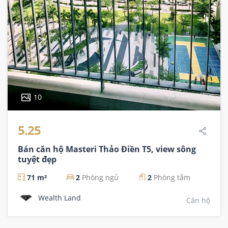
10
5.25
Bán căn hộ Masteri Thảo Điền T5, view sông
tuyệt đẹp
71 m²
2
Phòng ngủ
2
Phòng tắm
Wealth Land
Căn hộ