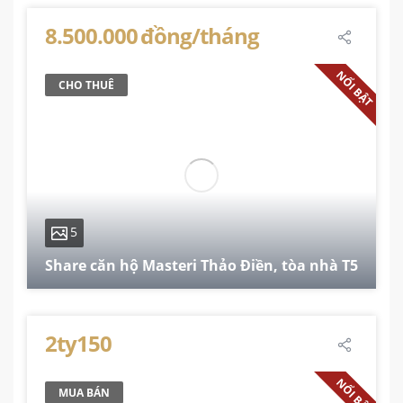
8.500.000 đồng/tháng
NỔI BẬT
CHO THUÊ
5
Share căn hộ Masteri Thảo Điền, tòa nhà T5
74 m²
2
2
1
2ty150
NỔI BẬT
MUA BÁN