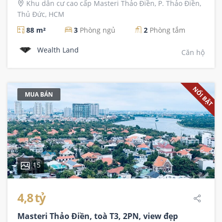
Khu dân cư cao cấp Masteri Thảo Điền, P. Thảo Điền,
Thủ Đức, HCM
88 m²
3
Phòng ngủ
2
Phòng tắm
Wealth Land
Căn hộ
NỔI BẬT
MUA BÁN
15
4,8 tỷ
Masteri Thảo Điền, toà T3, 2PN, view đẹp