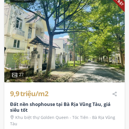
NỔI BẬT
27
9,9 triệu/m2
Đất nền shophouse tại Bà Rịa Vũng Tàu, giá
siêu tốt
Khu biệt thự Golden Queen - Tóc Tiên - Bà Rịa Vũng
Tàu