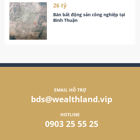
26 tỷ
Bán bất động sản công nghiệp tại
Bình Thuận
EMAIL HỖ TRỢ
bds@wealthland.vip
HOTLINE
0903 25 55 25