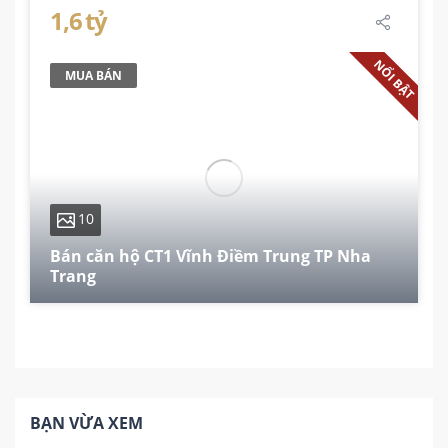
1,6 tỷ
NỔI BẬT
MUA BÁN
10
Bán căn hộ CT1 Vĩnh Điềm Trung TP Nha
Trang
80 m²
2
2
BẠN VỪA XEM