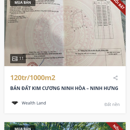
NỔI BẬT
MUA BÁN
11
120tr/1000m2
BÁN ĐẤT KIM CƯƠNG NINH HÒA – NINH HƯNG
Wealth Land
Đất nền
MUA BÁN