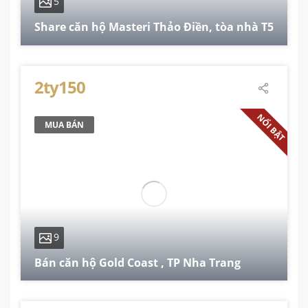
5
Share căn hộ Masteri Thảo Điền, tòa nhà T5
74 m²
2
2
1
2ty150
NỔI BẬT
MUA BÁN
9
Bán căn hộ Gold Coast , TP Nha Trang
51.6 m²