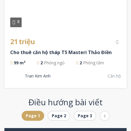
8
21 triệu
Cho thuê căn hộ tháp T5 Masteri Thảo Điền
99 m²
2
Phòng ngủ
2
Phòng tắm
Tran Kim Anh
Căn hộ
Điều hướng bài viết
Page
1
Page
2
Page
3