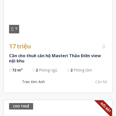
9
17 triệu
Cần cho thuê căn hộ Masteri Thảo Điền view
nội khu
72 m²
2
Phòng ngủ
2
Phòng tắm
Tran Kim Anh
Căn hộ
NỔI BẬT
CHO THUÊ