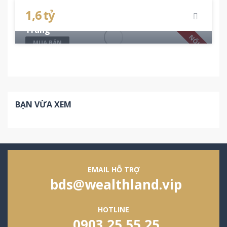
10
1,6 tỷ
Bán căn hộ CT1 Vĩnh Điềm Trung TP Nha
Trang
NỔI BẬT
MUA BÁN
80 m²
2
2
BẠN VỪA XEM
EMAIL HỖ TRỢ
bds@wealthland.vip
HOTLINE
0903 25 55 25