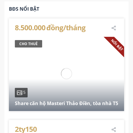
BĐS NỔI BẬT
8.500.000 đồng/tháng
NỔI BẬT
CHO THUÊ
5
Share căn hộ Masteri Thảo Điền, tòa nhà T5
74 m²
2
2
1
2ty150