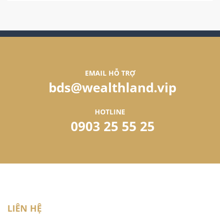
EMAIL HỖ TRỢ
bds@wealthland.vip
HOTLINE
0903 25 55 25
LIÊN HỆ