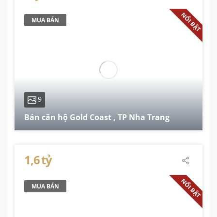
NỔI BẬT
MUA BÁN
9
Bán căn hộ Gold Coast , TP Nha Trang
51.6 m²
1,6 tỷ
NỔI BẬT
MUA BÁN