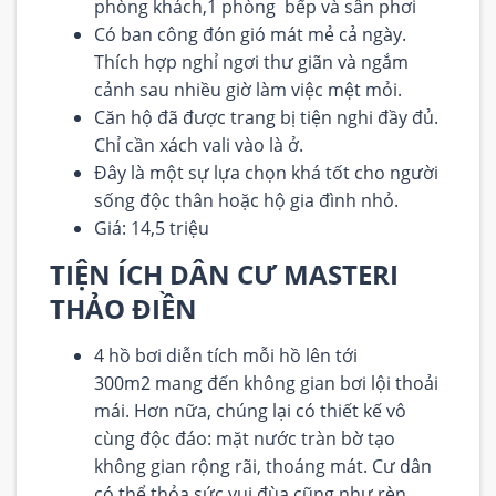
phòng khách,1 phòng bếp và sân phơi
Có ban công đón gió mát mẻ cả ngày.
Thích hợp nghỉ ngơi thư giãn và ngắm
cảnh sau nhiều giờ làm việc mệt mỏi.
Căn hộ đã được trang bị tiện nghi đầy đủ.
Chỉ cần xách vali vào là ở.
Đây là một sự lựa chọn khá tốt cho người
sống độc thân hoặc hộ gia đình nhỏ.
Giá: 14,5 triệu
TIỆN ÍCH DÂN CƯ MASTERI
THẢO ĐIỀN
4 hồ bơi diễn tích mỗi hồ lên tới
300m2 mang đến không gian bơi lội thoải
mái. Hơn nữa, chúng lại có thiết kế vô
cùng độc đáo: mặt nước tràn bờ tạo
không gian rộng rãi, thoáng mát. Cư dân
có thể thỏa sức vui đùa cũng như rèn