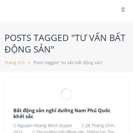
POSTS TAGGED "TƯ VẤN BẤT
ĐỘNG SẢN"
Trang chủ
Posts tagged "tư vấn bất động sản"
Bất động sản nghỉ dưỡng Nam Phú Quốc
khởi sắc
Nguyen Hoang Minh Duyen
28 Tháng Chín,
2021
Thị trường bất động sản,
Thông tin,
Tin