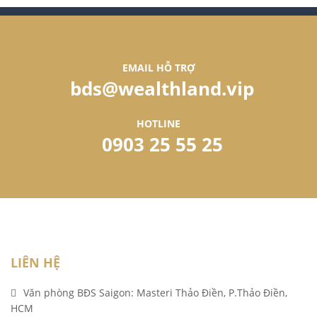
EMAIL HỖ TRỢ
bds@wealthland.vip
HOTLINE
0903 25 55 25
LIÊN HỆ
Văn phòng BĐS Saigon: Masteri Thảo Điền, P.Thảo Điền,
HCM