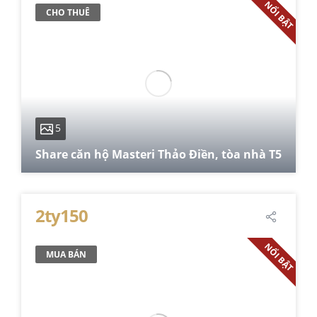
NỔI BẬT
CHO THUÊ
5
Share căn hộ Masteri Thảo Điền, tòa nhà T5
74 m²
2
2
1
2ty150
NỔI BẬT
MUA BÁN