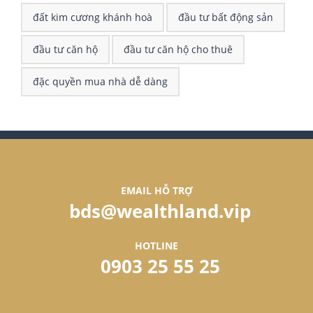
đất kim cương khánh hoà
đầu tư bất động sản
đầu tư căn hộ
đầu tư căn hộ cho thuê
đặc quyền mua nhà dễ dàng
EMAIL HỖ TRỢ
bds@wealthland.vip
HOTLINE
0903 25 55 25