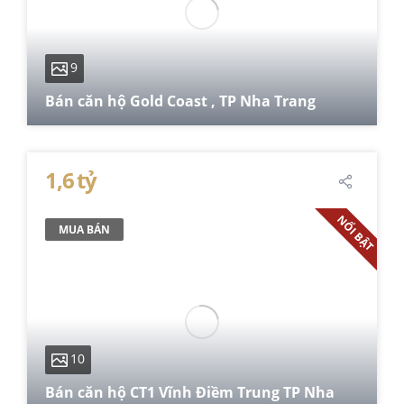
9
Bán căn hộ Gold Coast , TP Nha Trang
51.6 m²
1,6 tỷ
NỔI BẬT
MUA BÁN
10
Bán căn hộ CT1 Vĩnh Điềm Trung TP Nha