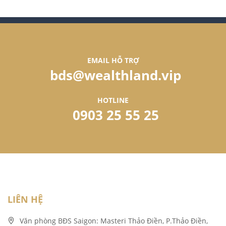
EMAIL HỖ TRỢ
bds@wealthland.vip
HOTLINE
0903 25 55 25
LIÊN HỆ
Văn phòng BĐS Saigon: Masteri Thảo Điền, P.Thảo Điền,