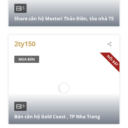
5
Share căn hộ Masteri Thảo Điền, tòa nhà T5
74 m²
2
2
1
2ty150
NỔI BẬT
MUA BÁN
9
Bán căn hộ Gold Coast , TP Nha Trang