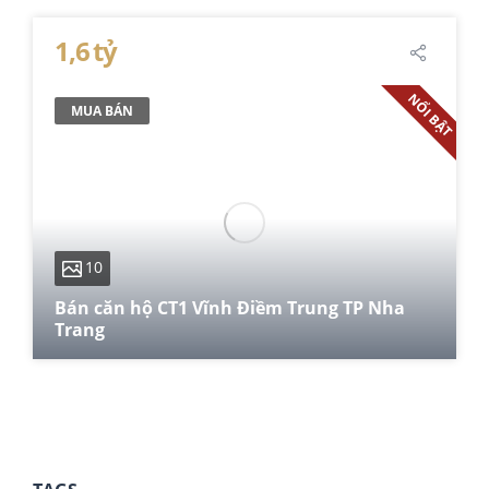
51.6 m²
1,6 tỷ
NỔI BẬT
MUA BÁN
10
Bán căn hộ CT1 Vĩnh Điềm Trung TP Nha
Trang
80 m²
2
2