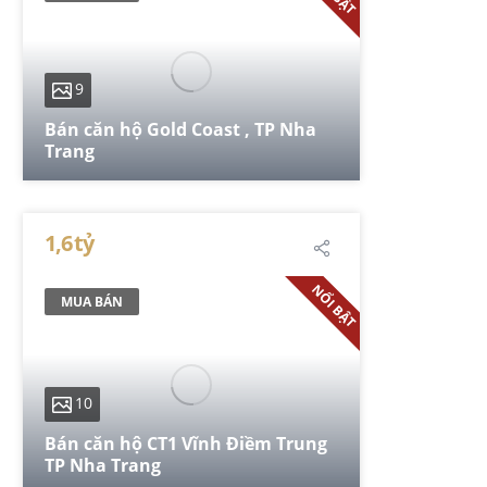
9
Bán căn hộ Gold Coast , TP Nha
Trang
51.6 m²
1,6 tỷ
NỔI BẬT
MUA BÁN
10
Bán căn hộ CT1 Vĩnh Điềm Trung
TP Nha Trang