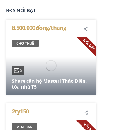
BĐS NỔI BẬT
8.500.000 đồng/tháng
NỔI BẬT
CHO THUÊ
5
Share căn hộ Masteri Thảo Điền,
tòa nhà T5
74 m²
2
2
1
2ty150
NỔI BẬT
MUA BÁN