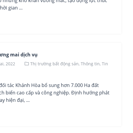
 gỡ những khó khăn vướng mắc, tạo động lực thúc
ời gian ...
ơng mai dịch vụ
ai, 2022
Thị trường bất động sản,
Thông tin,
Tin
ối tác Khánh Hòa bổ sung hơn 7.000 Ha đất
ịch biển cao cấp và công nghiệp. Định hướng phát
 hiện đại, ...