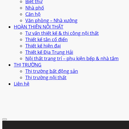
Biệt thự
Nhà phố
Căn hộ
Văn phòng – Nhà xưởng
HOÀN THIỆN NỘI THẤT
Tư vấn thiết kế & thi công nội thất
Thiết kế tân cổ điển
Thiết kế hiện đại
Thiết kế Địa Trung Hải
Nội thất trang trí – phụ kiện bếp & nhà tắm
THỊ TRƯỜNG
Thị trường bất động sản
Thị trường nội thất
Liên hệ