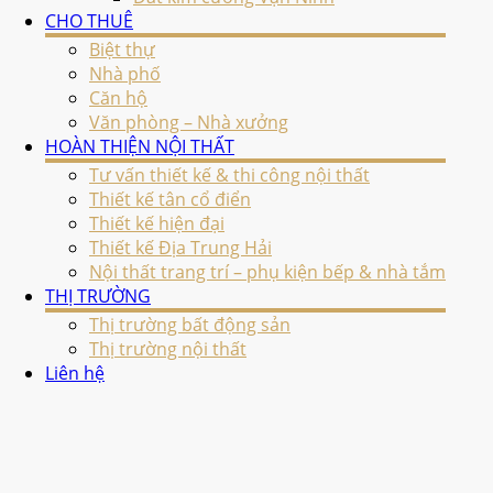
CHO THUÊ
Biệt thự
Nhà phố
Căn hộ
i
Văn phòng – Nhà xưởng
HOÀN THIỆN NỘI THẤT
Tư vấn thiết kế & thi công nội thất
Thiết kế tân cổ điển
Thiết kế hiện đại
Thiết kế Địa Trung Hải
Nội thất trang trí – phụ kiện bếp & nhà tắm
THỊ TRƯỜNG
Thị trường bất động sản
Thị trường nội thất
Liên hệ