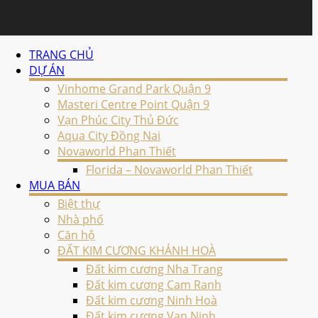
TRANG CHỦ
DỰ ÁN
Vinhome Grand Park Quận 9
Masteri Centre Point Quận 9
Vạn Phúc City Thủ Đức
Aqua City Đồng Nai
Novaworld Phan Thiết
Florida – Novaworld Phan Thiết
MUA BÁN
Biệt thự
Nhà phố
Căn hộ
ĐẤT KIM CƯƠNG KHÁNH HOÀ
Đất kim cương Nha Trang
Đất kim cương Cam Ranh
Đất kim cương Ninh Hoà
Đất kim cương Vạn Ninh