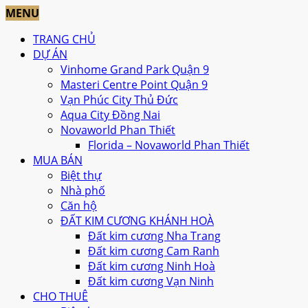
MENU
TRANG CHỦ
DỰ ÁN
Vinhome Grand Park Quận 9
Masteri Centre Point Quận 9
Vạn Phúc City Thủ Đức
Aqua City Đồng Nai
Novaworld Phan Thiết
Florida – Novaworld Phan Thiết
MUA BÁN
Biệt thự
Nhà phố
Căn hộ
ĐẤT KIM CƯƠNG KHÁNH HOÀ
Đất kim cương Nha Trang
Đất kim cương Cam Ranh
Đất kim cương Ninh Hoà
Đất kim cương Vạn Ninh
CHO THUÊ